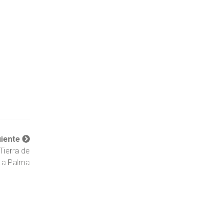
uiente
Tierra de
 La Palma