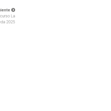
uiente
ncurso La
eda 2025