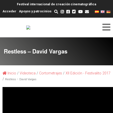
Festival internacional de creación cinematográfica
Acceder
Apoyos y patrocinios
Restless – David Vargas
Inicio
/
Videoteca
/
Cortometrajes
/
XII Edición - Festivalito 2017
/
Restless – David Vargas