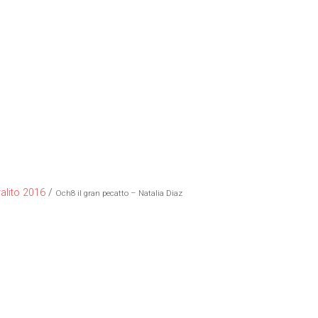
valito 2016
/
Och8 il gran pecatto – Natalia Diaz