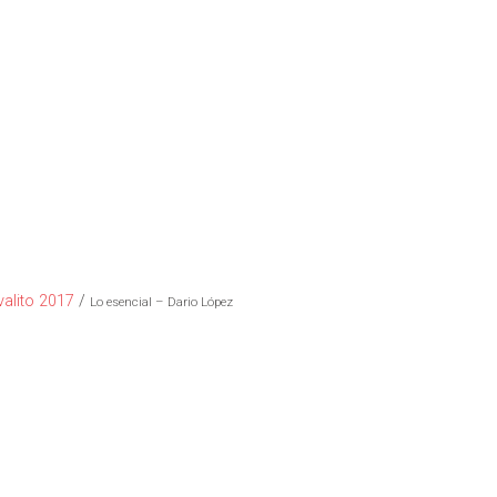
ivalito 2017
/
Lo esencial – Dario López