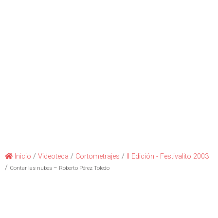
Inicio
/
Videoteca
/
Cortometrajes
/
II Edición - Festivalito 2003
/
Contar las nubes – Roberto Pérez Toledo