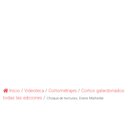
Inicio
/
Videoteca
/
Cortometrajes
/
Cortos galardonados
todas las ediciones
/
Choque de texturas, Diane Malherbe