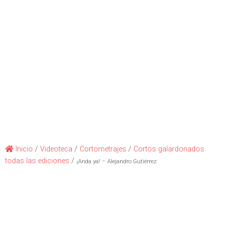
Inicio
/
Videoteca
/
Cortometrajes
/
Cortos galardonados
todas las ediciones
/
¡Anda ya! – Alejandro Gutiérrez